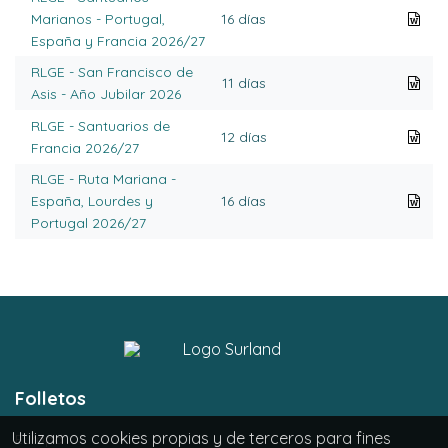
Marianos - Portugal,
16 días
España y Francia 2026/27
RLGE - San Francisco de
11 días
Asis - Año Jubilar 2026
RLGE - Santuarios de
12 días
Francia 2026/27
RLGE - Ruta Mariana -
España, Lourdes y
16 días
Portugal 2026/27
Folletos
Utilizamos cookies propias y de terceros para fines
Europa