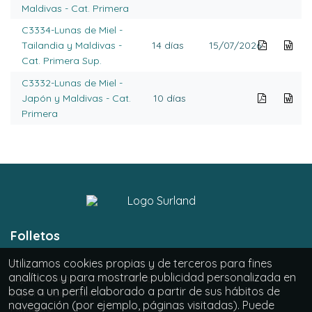
Maldivas - Cat. Primera
C3334-Lunas de Miel -
Tailandia y Maldivas -
14 días
15/07/2026
Cat. Primera Sup.
C3332-Lunas de Miel -
Japón y Maldivas - Cat.
10 días
Primera
Folletos
Utilizamos cookies propias y de terceros para fines
Europa
analíticos y para mostrarle publicidad personalizada en
Lejano Oriente y Otras Culturas
base a un perfil elaborado a partir de sus hábitos de
España con Clase
navegación (por ejemplo, páginas visitadas). Puede
Minitours